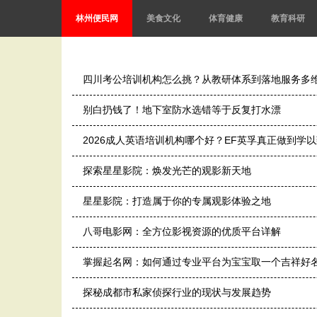
林州便民网
美食文化
体育健康
教育科研
四川考公培训机构怎么挑？从教研体系到落地服务多
别白扔钱了！地下室防水选错等于反复打水漂
2026成人英语培训机构哪个好？EF英孚真正做到学
探索星星影院：焕发光芒的观影新天地
星星影院：打造属于你的专属观影体验之地
八哥电影网：全方位影视资源的优质平台详解
掌握起名网：如何通过专业平台为宝宝取一个吉祥好
探秘成都市私家侦探行业的现状与发展趋势