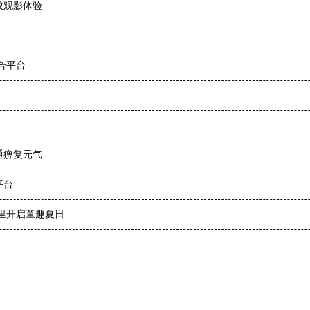
致观影体验
合平台
通痹复元气
平台
里开启童趣夏日