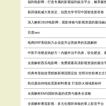
福利电影网：打造专属的影视福利娱乐平台，畅享极
获四项权威大奖肯定，伯恩光学书写中国智造新答卷
深入解析2828电影网：观影体验与影视资源的最佳融
百度seo
电商ERP系统助力企业提升运营效率的实践解析
中医不传硬皮病妙方！内服外治不伤身，软化硬皮、
全面解析西瓜电影网：免费观看高清影视资源的最佳
经典奇形娃娃雪糕焕新潮流限定款 光明冷饮前滩太古
凯伦股份持续拓宽新材料赛道 打造防火领域新标杆
全面解析EMS国际快递的优势与服务全攻略
全面解析番茄影视：多元化视听体验的掌上影音平台