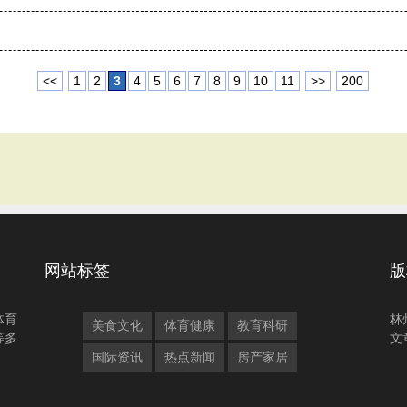
<<
1
2
3
4
5
6
7
8
9
10
11
>>
200
网站标签
版
体育
林
美食文化
体育健康
教育科研
等多
文
国际资讯
热点新闻
房产家居