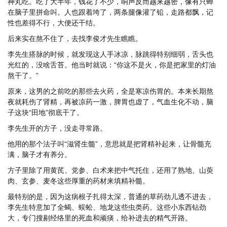
神丸吃。吃了大半年，钱花了不少，响声反而越来越密，像有只蝉
在脑子里拼命叫。人也跟着垮了，两条腿像灌了铅，走路都飘，记
性也差得不行，大便还干结。
后来实在熬不住了，去找李俊才先生瞧瞧。
李先生搭脉的时候，就发现这人手冰凉，脉跳得特别细弱，舌头也
光红的，没啥舌苔。他当时就说：“你这不是火，你是把家里的灯油
熬干了。”
原来，这男的之前吃的那些去火药，全是寒凉伤胃的。本来长期熬
夜就耗伤了肾精，再被凉药一激，脾胃也虚了，气血生化不动，脑
子这块“田地”彻底干了。
李先生开的方子，没走寻常路。
他用的那个法子叫“滋肾生髓”，意思就是把肾精补起来，让骨髓充
满，脑子才有养分。
方子里除了用黄芪、党参、白术来把中气托住，还用了熟地、山萸
肉、玄参、麦冬这些厚重的药材来填精补髓。
最特别的是，因为这病根子扎得太深，普通的草药劲儿透不进去，
李先生特意加了全蝎、蜈蚣、地龙这些虫类药。这些小东西钻劲
大，专门搜剔经络里的死血和顽痰，给补进去的精气开路。