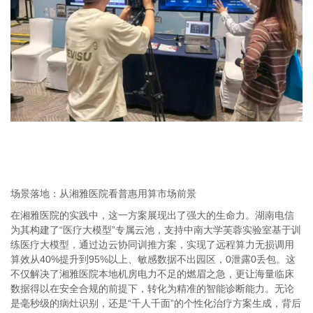
场景落地：从湘雅医院看普惠用算市场前景
在湘雅医院的实践中，这一方案展现出了强大的生命力。湖南电信
为其构建了
“医疗大模型”专属云池，支持中南大学芙蓉实验室基于训
练医疗大模型，通过边云协同训推方案，实现了远程算力无损调用
算效从
40%
提升到
95%
以上、敏感数据不出园区，
0
泄露
0
丢包。这
不仅解决了湘雅医院本地机房电力不足的燃眉之急，更让海量临床
数据得以在安全合规的前提下，转化为精准的智能诊断能力。无论
是毫秒级的病灶识别，还是“千人千面”的个性化治疗方案生成，背后