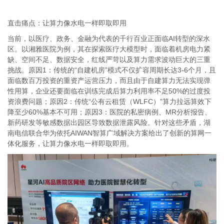
直击痛点：让算力像水电一样即取即用
当前，以医疗、政务、金融为代表的千行百业正面临
AI
转型的深水
区。以湘雅医院为例，其在探索医疗大模型时，面临着机房电力紧
缺、空间不足、数据安全，红线严苛以及算力需求波动巨大的三重
挑战。原因
1
：传统的“自建机房”模式不仅扩容周期长达
3-6
个月，且
面临数百万投资的重资产运营压力，而且由于自建算力无法实现弹
性用算，企业还要面临在训练完成后算力利用率不足
50%
的过度投
资浪费问题；原因
2
：传统“公有云租赁（
WLFC
）”算力拉远算效下
降至少
60%
基本不可用；原因
3
：医院的私密病例、
MR
分析报告、
新药研发等敏感数据出园区导致数据泄露风险。针对这些矛盾，湖
南电信联合华为依托
AIWAN
智算广域解决方案给出了创新的算网一
体化服务，让算力像水电一样即取即用。