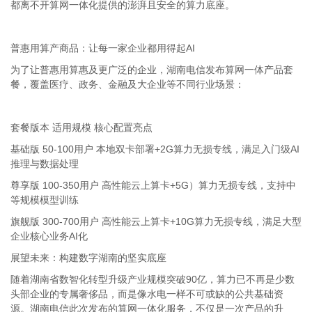
都离不开算网一体化提供的澎湃且安全的算力底座。
普惠用算产商品：让每一家企业都用得起
AI
为了让普惠用算惠及更广泛的企业，湖南电信发布算网一体产品套
餐，覆盖医疗、政务、金融及大企业等不同行业场景：
套餐版本 适用规模 核心配置亮点
基础版
50-100
用户
本地双卡部署
+2G
算力无损专线，满足入门级
AI
推理与数据处理
尊享版
100-350
用户
高性能云上算卡
+5G
）算力无损专线，支持中
等规模模型训练
旗舰版
300-700
用户
高性能云上算卡
+10G
算力无损专线，满足大型
企业核心业务
AI
化
展望未来：构建数字湖南的坚实底座
随着湖南省数智化转型升级产业规模突破
90
亿，算力已不再是少数
头部企业的专属奢侈品，而是像水电一样不可或缺的公共基础资
源。湖南电信此次发布的算网一体化服务，不仅是一次产品的升