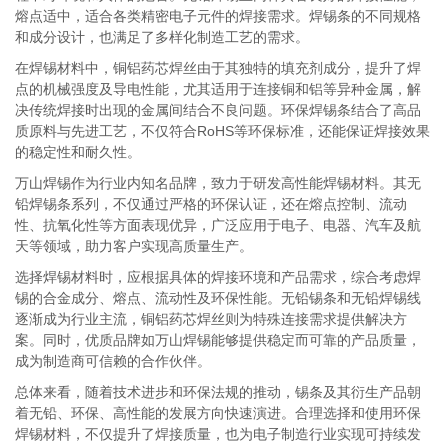
熔点适中，适合各类精密电子元件的焊接需求。焊锡条的不同规格
和成分设计，也满足了多样化制造工艺的需求。
在焊锡材料中，铜铝药芯焊丝由于其独特的填充剂成分，提升了焊
点的机械强度及导电性能，尤其适用于连接铜和铝等异种金属，解
决传统焊接时出现的金属间结合不良问题。环保焊锡条结合了高品
质原料与先进工艺，不仅符合RoHS等环保标准，还能保证焊接效果
的稳定性和耐久性。
万山焊锡作为行业内知名品牌，致力于研发高性能焊锡材料。其无
铅焊锡条系列，不仅通过严格的环保认证，还在熔点控制、流动
性、抗氧化性等方面表现优异，广泛应用于电子、电器、汽车及航
天等领域，助力客户实现高质量生产。
选择焊锡材料时，应根据具体的焊接环境和产品需求，综合考虑焊
锡的合金成分、熔点、流动性及环保性能。无铅锡条和无铅焊锡线
逐渐成为行业主流，铜铝药芯焊丝则为特殊连接需求提供解决方
案。同时，优质品牌如万山焊锡能够提供稳定而可靠的产品质量，
成为制造商可信赖的合作伙伴。
总体来看，随着技术进步和环保法规的推动，锡条及其衍生产品朝
着无铅、环保、高性能的发展方向快速演进。合理选择和使用环保
焊锡材料，不仅提升了焊接质量，也为电子制造行业实现可持续发