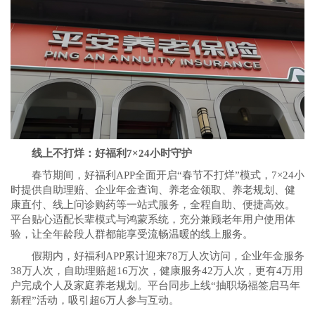
线上不打烊：好福利7×24小时守护
春节期间，好福利APP全面开启“春节不打烊”模式，7×24小
时提供自助理赔、企业年金查询、养老金领取、养老规划、健
康直付、线上问诊购药等一站式服务，全程自助、便捷高效。
平台贴心适配长辈模式与鸿蒙系统，充分兼顾老年用户使用体
验，让全年龄段人群都能享受流畅温暖的线上服务。
假期内，好福利APP累计迎来78万人次访问，企业年金服务
38万人次，自助理赔超16万次，健康服务42万人次，更有4万用
户完成个人及家庭养老规划。平台同步上线“抽职场福签启马年
新程”活动，吸引超6万人参与互动。