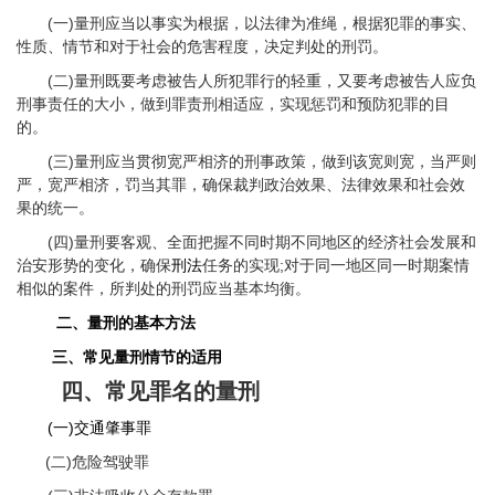
(一)量刑应当以事实为根据，以法律为准绳，根据犯罪的事实、
性质、情节和对于社会的危害程度，决定判处的刑罚。
(二)量刑既要考虑被告人所犯罪行的轻重，又要考虑被告人应负
刑事责任的大小，做到罪责刑相适应，实现惩罚和预防犯罪的目
的。
(三)量刑应当贯彻宽严相济的刑事政策，做到该宽则宽，当严则
严，宽严相济，罚当其罪，确保裁判政治效果、法律效果和社会效
果的统一。
(四)量刑要客观、全面把握不同时期不同地区的经济社会发展和
治安形势的变化，确保
刑法
任务的实现;对于同一地区同一时期案情
相似的案件，所判处的刑罚应当基本均衡。
二、量刑的基本方法
三、常见量刑情节的适用
四、常见罪名的量刑
(一)交通肇事罪
(二)危险驾驶罪