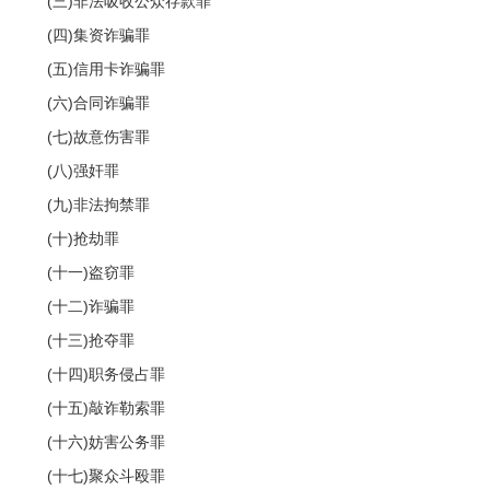
(三)非法吸收公众存款罪
(四)集资诈骗罪
(五)信用卡诈骗罪
(六)合同诈骗罪
(七)故意伤害罪
(八)强奸罪
(九)非法拘禁罪
(十)抢劫罪
(十一)盗窃罪
(十二)诈骗罪
(十三)抢夺罪
(十四)职务侵占罪
(十五)敲诈勒索罪
(十六)妨害公务罪
(十七)聚众斗殴罪