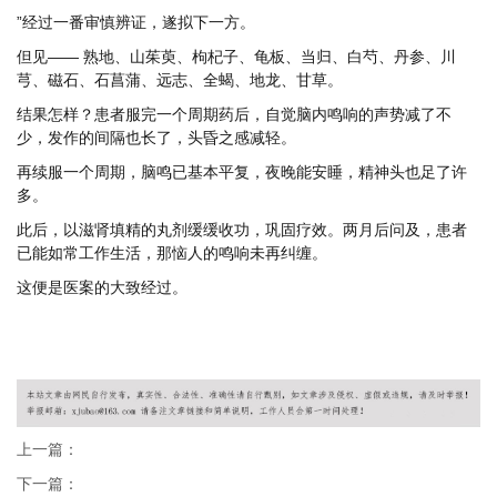
”经过一番审慎辨证，遂拟下一方。
但见—— 熟地、山茱萸、枸杞子、龟板、当归、白芍、丹参、川
芎、磁石、石菖蒲、远志、全蝎、地龙、甘草。
结果怎样？患者服完一个周期药后，自觉脑内鸣响的声势减了不
少，发作的间隔也长了，头昏之感减轻。
再续服一个周期，脑鸣已基本平复，夜晚能安睡，精神头也足了许
多。
此后，以滋肾填精的丸剂缓缓收功，巩固疗效。两月后问及，患者
已能如常工作生活，那恼人的鸣响未再纠缠。
这便是医案的大致经过。
上一篇：
下一篇：