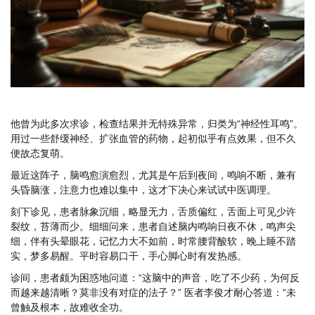
他曾为此多次求诊，检查结果并无特殊异常，归类为“神经性耳鸣”。
用过一些舒缓神经、扩张血管的药物，起初似乎有点效果，但不久
便故态复萌。
最近这阵子，脑鸣愈演愈烈，尤其是午后到夜间，鸣响不断，兼有
头昏脑涨，注意力也难以集中，这才下决心来试试中医调理。
刻下诊见，患者脉象沉细，略显无力，舌质偏红，舌面上可见少许
裂纹，苔薄而少。细细问来，患者自述脑内鸣响日夜不休，鸣声尖
细，伴有头晕眼花，记忆力大不如前，时常腰背酸软，晚上睡不踏
实，梦多易醒。平时容易口干，手心脚心时有发热感。
诊间，患者颇为困惑地问道：“这脑中的声音，吃了不少药，为何反
而越来越清晰？莫非没有对症的法子？” 医者李俊才耐心答道：“未
曾触及根本，故难收全功。