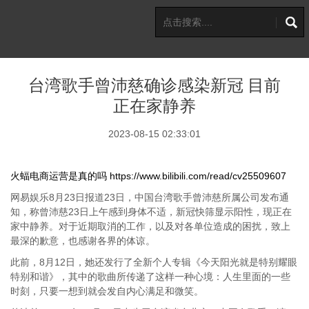
台湾歌手曾沛慈确诊感染新冠 目前
正在家静养
2023-08-15 02:33:01
火蝠电商运营是真的吗
https://www.bilibili.com/read/cv25509607
网易娱乐8月23日报道23日，中国台湾歌手曾沛慈所属公司发布通
知，称曾沛慈23日上午感到身体不适，新冠快筛显示阳性，现正在
家中静养。对于近期取消的工作，以及对各单位造成的困扰，致上
最深的歉意，也感谢各界的体谅。
此前，8月12日，她还发行了全新个人专辑《今天阳光就是特别耀眼
特别和谐》，其中的歌曲所传递了这样一种心境：人生里面的一些
时刻，只要一想到就会发自内心满足和微笑。