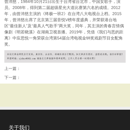
曾沛慈，1984年10月21日出生于台湾省台北市，中国女歌手，演
员。2008年，得到第二届超级星光大道比赛第六名的成绩。2012
年，由曾沛慈主演的《终极一班2》在台湾八大电视台上档。2015
年，曾沛慈出席了北京第三届音悦V榜年度盛典，并荣获港台地
区“最佳新人”及“最具人气歌手”两大奖，同年，其主演的青春言情偶
像剧《明若晓溪》在湖南卫视首播。2019年，凭借《我们与恶的距
离》中应思悦一角荣获台湾第54届台湾电视金钟奖戏剧节目女配角
奖。
上一篇：
下一篇：
关于我们