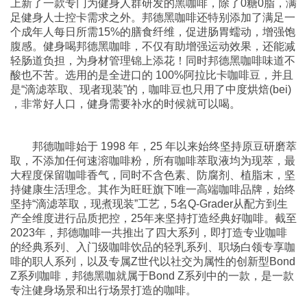
上新了一款专门为健身人群研发的黑咖啡，除了0糖0脂，满
足健身人士控卡需求之外。邦德黑咖啡还特别添加了满足一
个成年人每日所需15%的膳食纤维，促进肠胃蠕动，增强饱
腹感。健身喝邦德黑咖啡，不仅有助增强运动效果，还能减
轻肠道负担，为身材管理锦上添花！同时邦德黑咖啡味道不
酸也不苦。选用的是全进口的 100%阿拉比卡咖啡豆，并且
是“滴滤萃取、现者现装”的，咖啡豆也只用了中度烘焙(bei)
，非常好人口，健身需要补水的时候就可以喝。
邦德咖啡始于 1998 年，25 年以来始终坚持原豆研磨萃
取，不添加任何速溶咖啡粉，所有咖啡萃取液均为现萃，最
大程度保留咖啡香气，同时不含色素、防腐剂、植脂末，坚
持健康生活理念。其作为旺旺旗下唯一高端咖啡品牌，始终
坚持“滴滤萃取，现煮现装”工艺，5名Q-Grader从配方到生
产全维度进行品质把控，25年来坚持打造经典好咖啡。截至
2023年，邦德咖啡一共推出了四大系列，即打造专业咖啡
的经典系列、入门级咖啡饮品的轻乳系列、职场白领专享咖
啡的职人系列，以及专属Z世代以社交为属性的创新型Bond
Z系列咖啡，邦德黑咖就属于Bond Z系列中的一款，是一款
专注健身场景和出行场景打造的咖啡。