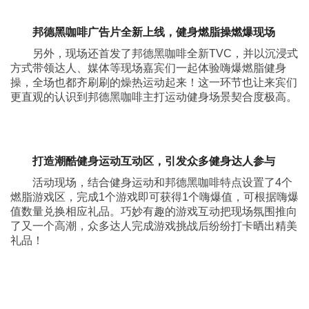
邦德黑咖啡广告片全新上线，
健身
燃脂操燃爆现场
另外，现场还首发了邦德黑咖啡全新TVC，并以沉浸式
方式带领达人、媒体等现场嘉宾们一起体验嗨爆燃脂健身
操，全场也都齐刷刷的燥热运动起来！这一环节也让来宾们
更直观的认识到邦德黑咖啡主打运动健身场景契合度极高。
打造潮酷健身运动
互动区
，引发众多健身达人参与
活动现场，结合健身运动和邦德黑咖啡特点设置了4个
燃脂游戏区，完成1个游戏即可获得1个嗨爆值，可根据嗨爆
值数量兑换相应礼品。巧妙有趣的游戏互动把现场氛围推向
了又一个高潮，众多达人完成游戏挑战后纷纷打卡晒出精美
礼品！