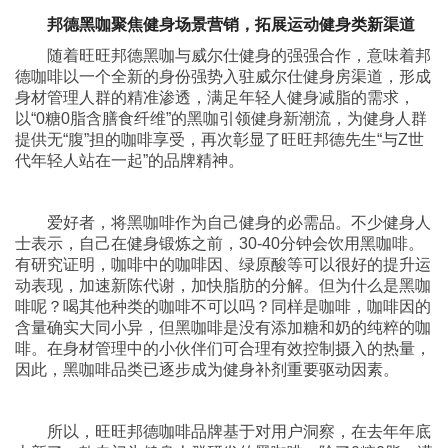
邦德黑咖聚焦健身场景营销
，拓展运动健身类
新渠道
随着旺旺邦德黑咖与威尔仕健身的强强合作，意味着邦
德咖啡以一个全新的身份强势入驻威尔仕健身房渠道，形成
身材管理人群的精准渗透，满足年轻人健身减脂的需求，
以“0糖0脂含膳食纤维”的黑咖引领健身新潮流，为健身人群
提供无“腹”担的咖啡享受，再次彰显了旺旺邦德先生“与Z世
代年轻人站在一起”的品牌精神。
爱好者，将黑咖啡作为自己健身的必需品。不少健身人
士表示，自己在健身锻炼之前，30-40分钟会饮用黑咖啡。
有研究证明，咖啡中的咖啡因、绿原酸等可以很好的提升运
动表现，加速新陈代谢，加快脂肪的分解。但为什么是黑咖
啡呢？喝其他种类的咖啡不可以吗？同样是咖啡，咖啡因的
含量确实大同小异，但黑咖啡是没有添加糖和奶的纯粹的咖
啡。在身材管理中的小伙伴们可合理有效控制摄入的热量，
因此，黑咖啡品类已逐步成为健身补剂重要驱动因素。
所以，旺旺邦德咖啡品牌基于对用户洞察，在去年年底