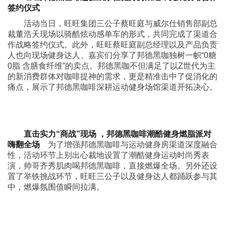
签约仪式
活动当日，旺旺集团三公子蔡旺庭与威尔仕销售部副总
裁董浩天现场以骑酷炫动感单车的形式，共同完成了渠道合
作战略签约仪式。此外，旺旺蔡旺庭副总经理以及产品负责
人也向现场健身达人、嘉宾们分享了邦德黑咖独树一帜“0糖
0脂 含膳食纤维”的卖点。邦德黑咖不但满足了以Z世代为主
的新消费群体对咖啡提神的需求，更是精准击中了促消化的
痛点，展示了邦德黑咖啡深耕运动健身场馆渠道开拓决心。
直击实力“商战”现场 ，邦德黑咖啡潮酷健身燃脂派对
嗨翻全场
为了增强邦德黑咖啡与运动健身房渠道深度融合
性，活动环节上别出心裁地设置了潮酷健身运动时尚秀表
演，帅哥齐秀肌肉喝邦德黑咖啡，直接燃爆全场。另外还设
置了举铁挑战环节，旺旺三公子以及健身达人都踊跃参与其
中，燃爆氛围值瞬间拉满。